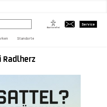
Service
Barrierefrei
rken
Standorte
i Radlherz