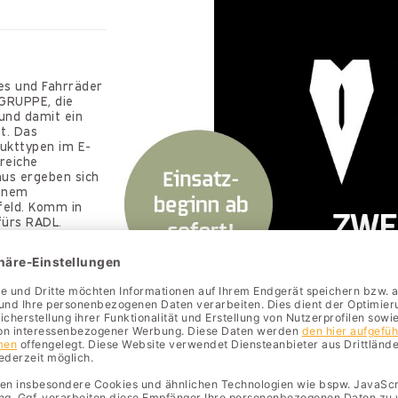
es und Fahrräder
GRUPPE, die
und damit ein
t. Das
ukttypen im E-
reiche
aus ergeben sich
einem
feld. Komm in
fürs RADL.