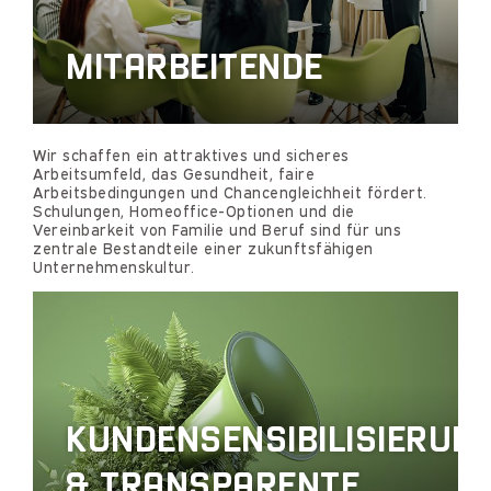
MITARBEITENDE
Wir schaffen ein attraktives und sicheres
Arbeitsumfeld, das Gesundheit, faire
Arbeitsbedingungen und Chancengleichheit fördert.
Schulungen, Homeoffice-Optionen und die
Vereinbarkeit von Familie und Beruf sind für uns
zentrale Bestandteile einer zukunftsfähigen
Unternehmenskultur.
KUNDENSENSIBILISIERUN
& TRANSPARENTE