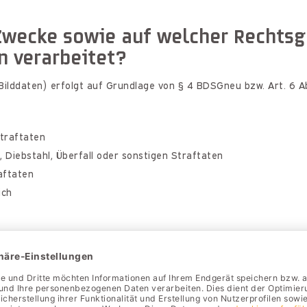
Zwecke sowie auf welcher Rechts
 verarbeitet?
lddaten) erfolgt auf Grundlage von § 4 BDSGneu bzw. Art. 6 Ab
traftaten
Diebstahl, Überfall oder sonstigen Straftaten
aftaten
ich
n & wie lange werden meine Daten
ragsverarbeitung einsetzen, bleiben wir dennoch für den Schutz 
lichtet, Ihre Daten vertraulich zu behandeln und nur im Rahmen 
peichert. Eine längere Speicherdauer erfolgt nur, sofern dies