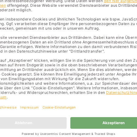
lfall erforderlich ist. Eine Datenübermittlung der Aufzeichnungen
lich ist.
ne Daten an ein Drittland übermi
n Drittland übermittelt.
hte habe ich?
richtigung, Löschung oder Einschränkung der Verarbeitung Ihrer
atenübertragbarkeit und auf Beschwerde gemäß den Voraussetzu
 und in welchem Ausmaß wir Ihre Daten verarbeiten.
er unrichtig sind, so können Sie jederzeit deren Berichtigung bz
langen, sofern wir diese unrechtmäßig verarbeiten oder die Ver