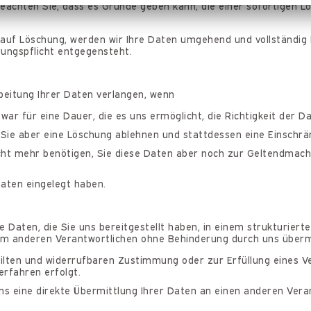
beachten Sie, dass es Gründe geben kann, die einer sofortigen L
uf Löschung, werden wir Ihre Daten umgehend und vollständig l
ungspflicht entgegensteht.
beitung Ihrer Daten verlangen, wenn
zwar für eine Dauer, die es uns ermöglicht, die Richtigkeit der 
, Sie aber eine Löschung ablehnen und stattdessen eine Einschr
cht mehr benötigen, Sie diese Daten aber noch zur Geltendmac
aten eingelegt haben.
re Daten, die Sie uns bereitgestellt haben, in einem strukturie
nem anderen Verantwortlichen ohne Behinderung durch uns überm
eilten und widerrufbaren Zustimmung oder zur Erfüllung eines V
erfahren erfolgt.
ns eine direkte Übermittlung Ihrer Daten an einen anderen Vera